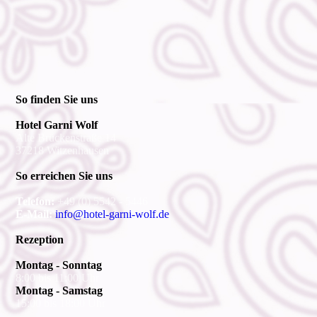
So finden Sie uns
Hotel Garni Wolf
Alte Brückenstraße 14
37218 Witzenhausen
So erreichen Sie uns
Telefon:
+49 (0) 5542 - 5446
E-Mail:
info@hotel-garni-wolf.de
Rezeption
Montag - Sonntag
8:00 bis 11:00 Uhr
Montag - Samstag
15:00 bis 18:00 Uhr